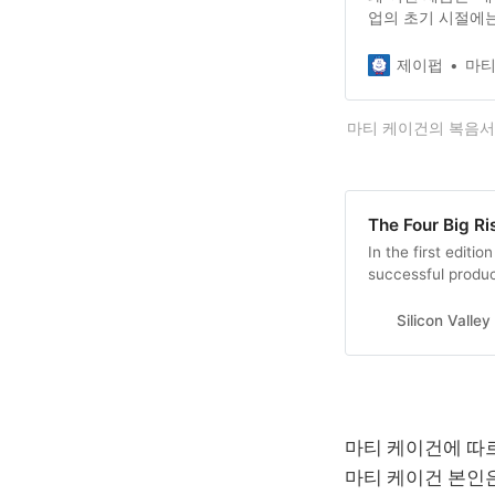
업의 초기 시절에는
하는 방식에 큰 영
다. 최고의 회사와 
제이펍
마티
마티 케이건의 복음서
The Four Big Ri
In the first editi
successful produc
defined “feasible”
While it’s easy t
Silicon Valle
I’ve come to beli
마티 케이건에 따르
마티 케이건 본인은