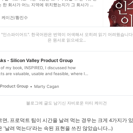
 한 회사가 어느 지역에 위치했는지가 그 회사가 일
향을 미쳤다. 하지만 오늘날 지역은 큰 의미가 없어졌
제품팀을 세계 각지에서 만나 볼...
 케이건/황진수
 "인스파이어드". 한국어판은 번역이 어색해서 오히려 읽기 어려웠습니다. 
은 원서로 읽으세요...
sks - Silicon Valley Product Group
on of my book, INSPIRED, I discussed how
ts are valuable, usable and feasible, where I
 as both technically feasible and business feasible.
o remember these three attributes, over the years
y Product Group
Marty Cagan
eve that it was obscuri…
블로그에 글도 남기신 자비로운 마티 케이건
면, 프로덕트 팀이 시간을 날려 먹는 경우는 크게 4가지가 있습
 '날려 먹는다'라는 속된 표현을 쓰진 않았습니다...)